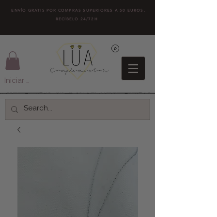
ENVÍO GRATIS POR COMPRAS SUPERIORES A 50 EUROS.
RECÍBELO 24/72H
Iniciar sesión