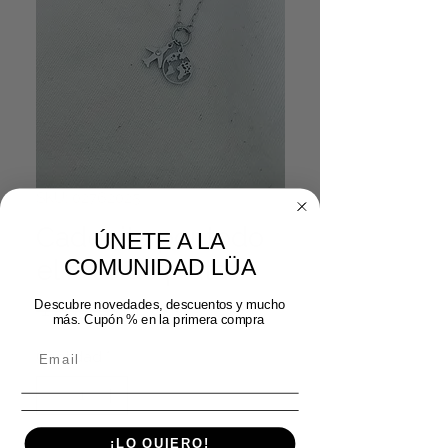
SKU: 02762025
Cadenita por todo
ÚNETE A LA
el mundo plata
COMUNIDAD LÜA
Precio
Precio de oferta
 17,99 € 
14,39 €
Descubre novedades, descuentos y mucho
más. Cupón % en la primera compra
Cantidad
*
¡LO QUIERO!