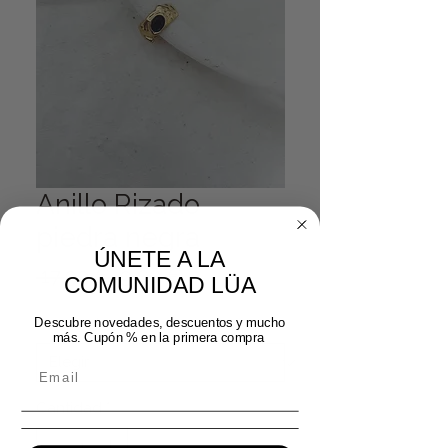
Anillo Rizado
piedra negra
ÚNETE A LA
Precio
Precio de oferta
 17,99 € 
9,00 €
COMUNIDAD LÜA
tamaño
*
Descubre novedades, descuentos y mucho
más. Cupón % en la primera compra
Cantidad
*