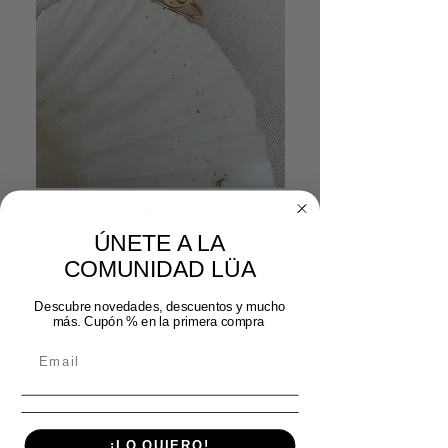
SKU: 51612024
ÚNETE A LA
COMUNIDAD LÜA
Anillo Sello doble
Descubre novedades, descuentos y mucho
Precio
Precio de oferta
 14,99 € 
11,99 €
más. Cupón % en la primera compra
Cantidad
*
¡LO QUIERO!