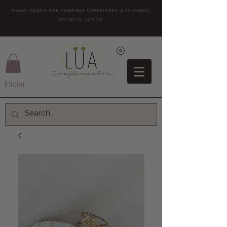
ENVÍO GRATIS POR COMPRAS SUPERIORES A 50 EUROS.
RECÍBELO 24/72H
Iniciar sesión