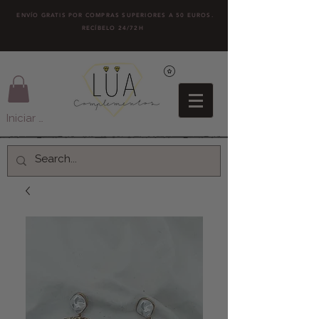
ENVÍO GRATIS POR COMPRAS SUPERIORES A 50 EUROS.
RECÍBELO 24/72H
Iniciar sesión