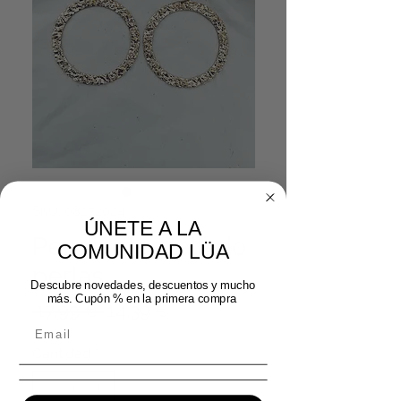
SKU: 08272024
ÚNETE A LA
Pendientes tallado
COMUNIDAD LÜA
perlas
Descubre novedades, descuentos y mucho
más. Cupón % en la primera compra
Precio
Precio de oferta
 17,99 € 
14,39 €
Cantidad
*