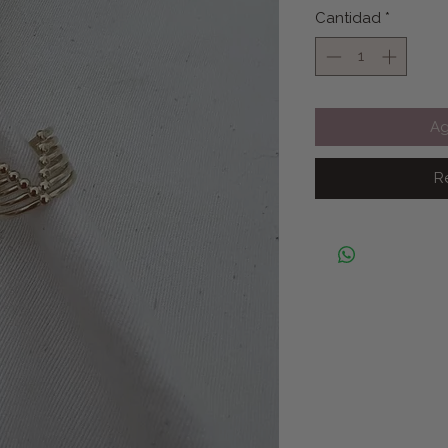
Cantidad
*
Ag
R