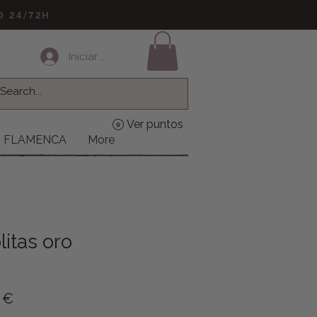
LO 24/72H
Iniciar sesión
Ver puntos
FLAMENCA
More
litas oro
o
Precio de oferta
 €