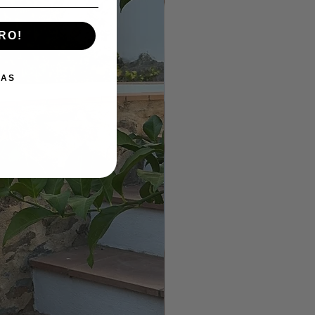
RO!
IAS