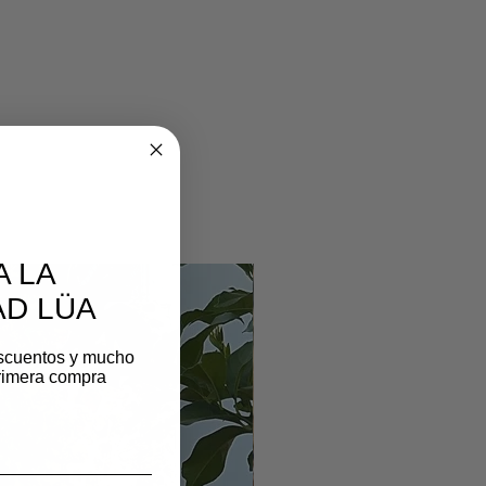
A LA
D LÜA
scuentos y mucho
rimera compra