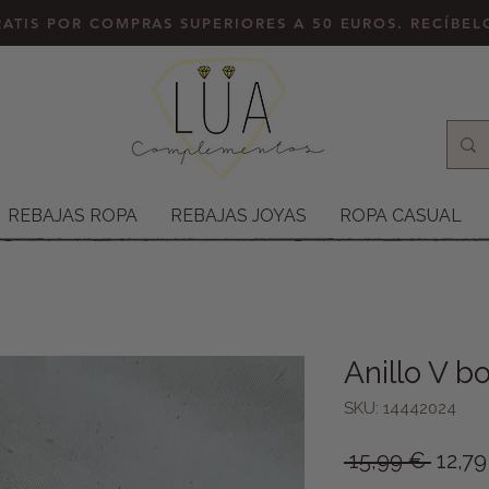
ATIS POR COMPRAS SUPERIORES A 50 EUROS. RECÍBE
REBAJAS ROPA
REBAJAS JOYAS
ROPA CASUAL
Anillo V bo
SKU: 14442024
Preci
 15,99 € 
12,79