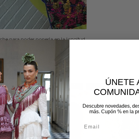
oche para poder ponerla en la longitud
os
ÚNETE 
COMUNIDA
Descubre novedades, de
más. Cupón % en la p