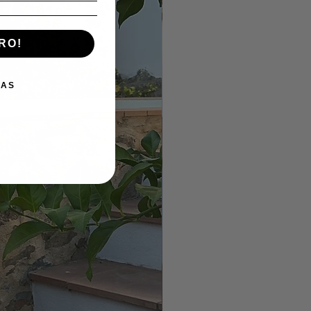
RO!
IAS