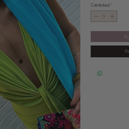
Cantidad
*
Ag
R