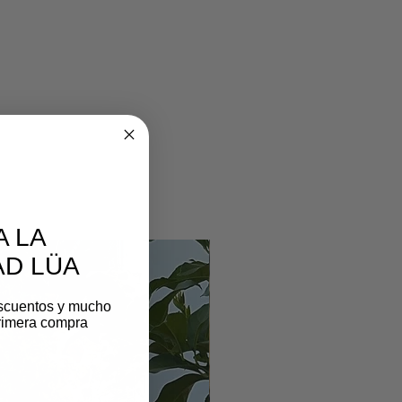
A LA
D LÜA
scuentos y mucho
rimera compra