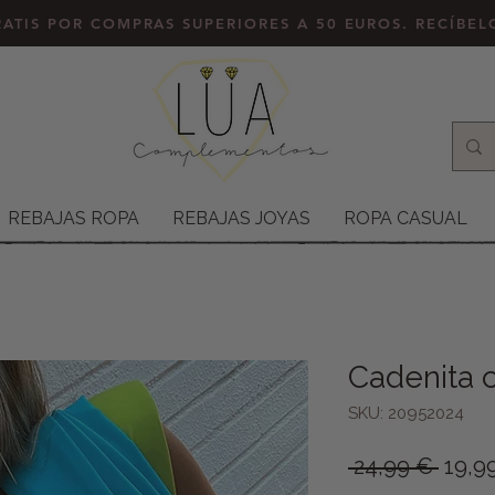
ATIS POR COMPRAS SUPERIORES A 50 EUROS. RECÍBE
REBAJAS ROPA
REBAJAS JOYAS
ROPA CASUAL
Cadenita 
SKU: 20952024
Preci
 24,99 € 
19,9