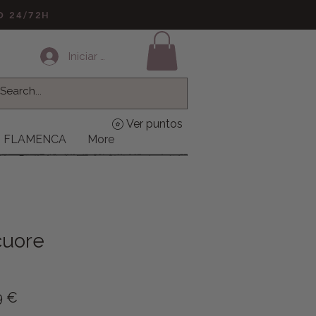
LO 24/72H
Iniciar sesión
Ver puntos
FLAMENCA
More
cuore
o
Precio de oferta
9 €