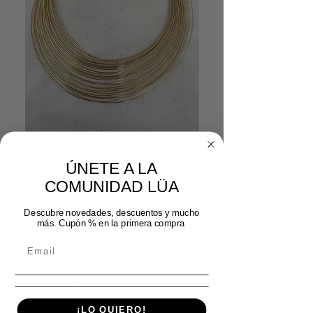
SKU: 29882024
Choker mil
ÚNETE A LA
mimbres
COMUNIDAD LÜA
Precio
Precio de oferta
 24,99 € 
19,99 €
Descubre novedades, descuentos y mucho
más. Cupón % en la primera compra
Cantidad
*
¡LO QUIERO!