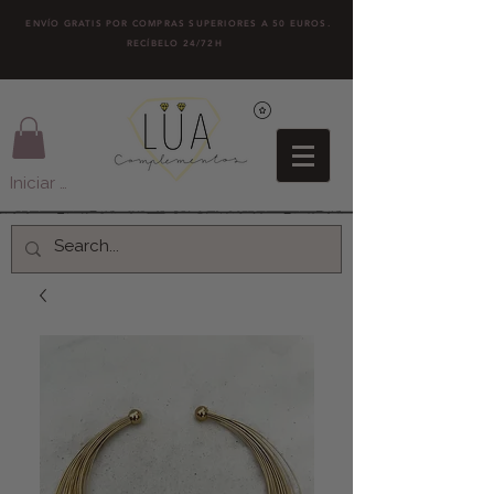
ENVÍO GRATIS POR COMPRAS SUPERIORES A 50 EUROS.
RECÍBELO 24/72H
Iniciar sesión