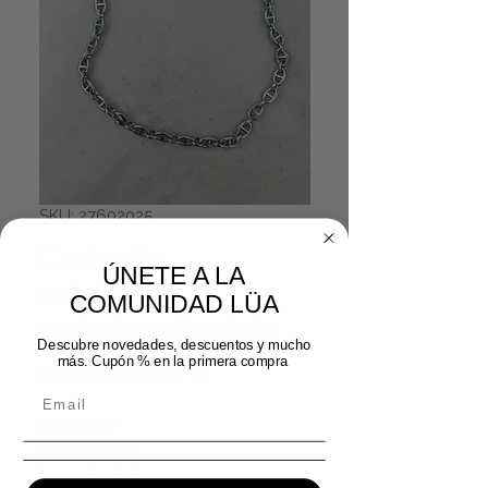
SKU: 27602025
Cadenita
ÚNETE A LA
eslabones
COMUNIDAD LÜA
entralazado plata
Descubre novedades, descuentos y mucho
más. Cupón % en la primera compra
Precio
Precio de oferta
 17,99 € 
14,39 €
Cantidad
*