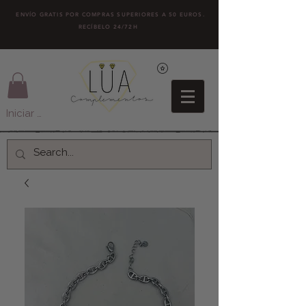
ENVÍO GRATIS POR COMPRAS SUPERIORES A 50 EUROS.
RECÍBELO 24/72H
Iniciar sesión