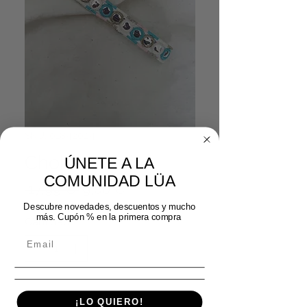
SKU: 01842024
Choker Teleiro
ÚNETE A LA
COMUNIDAD LÜA
Precio
Precio de oferta
 17,99 € 
9,00 €
Descubre novedades, descuentos y mucho
más. Cupón % en la primera compra
Cantidad
*
Agregar al carrito
¡LO QUIERO!