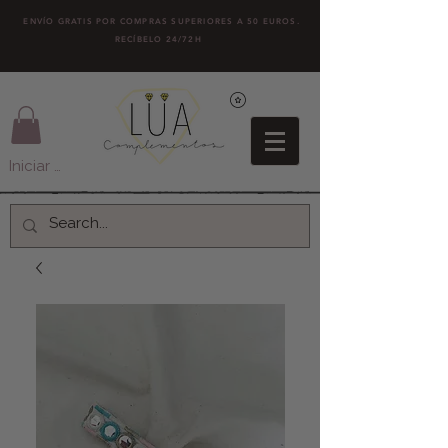
ENVÍO GRATIS POR COMPRAS SUPERIORES A 50 EUROS.
RECÍBELO 24/72H
Iniciar sesión