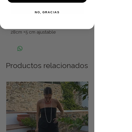
Realizar compra
NO, GRACIAS
Acero inoxidable, tiene ajustador,
28cm +5 cm ajustable
Productos relacionados