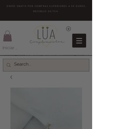
ENVÍO GRATIS POR COMPRAS SUPERIORES A 50 EUROS.
RECÍBELO 24/72H
Iniciar sesión