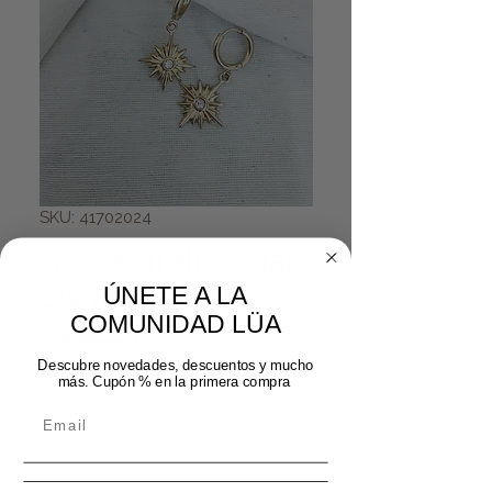
SKU: 41702024
Aros estrella polar
diamante
ÚNETE A LA
COMUNIDAD LÜA
Precio
Precio de oferta
 17,99 € 
14,39 €
Descubre novedades, descuentos y mucho
más. Cupón % en la primera compra
Cantidad
*