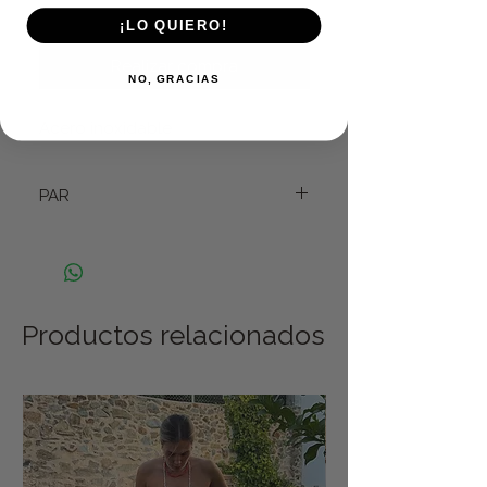
Agregar al carrito
¡LO QUIERO!
Realizar compra
NO, GRACIAS
Acero inoxidable
PAR
CUANDO PONE 1 SE REFIERE AL PRECIO
DEL PAR
Productos relacionados