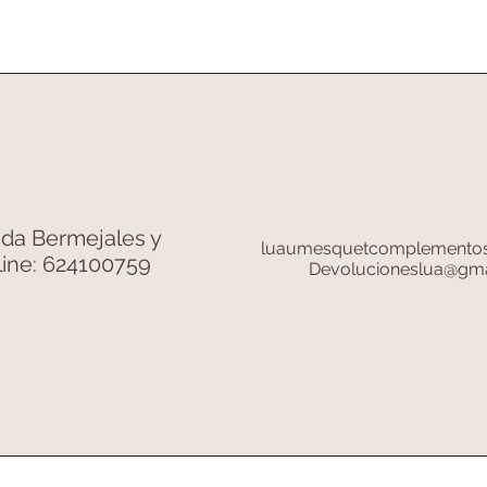
Vista rápida
nda Bermejales y
luaumesquetcomplemento
line: 624100759
Devolucioneslua@gma