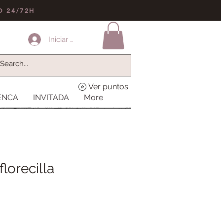
LO 24/72H
Iniciar sesión
Ver puntos
ENCA
INVITADA
More
florecilla