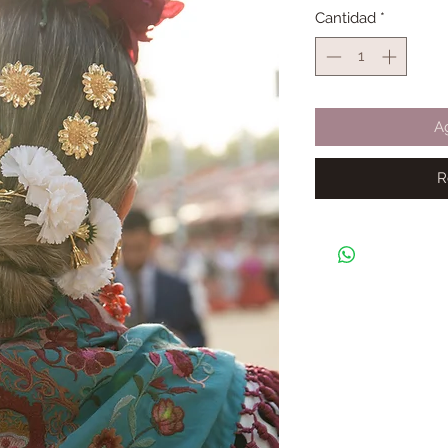
Cantidad
*
Ag
R