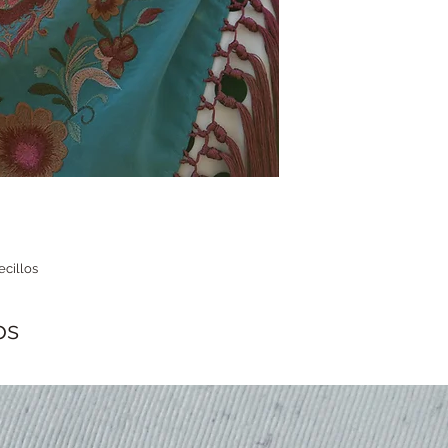
ecillos
os