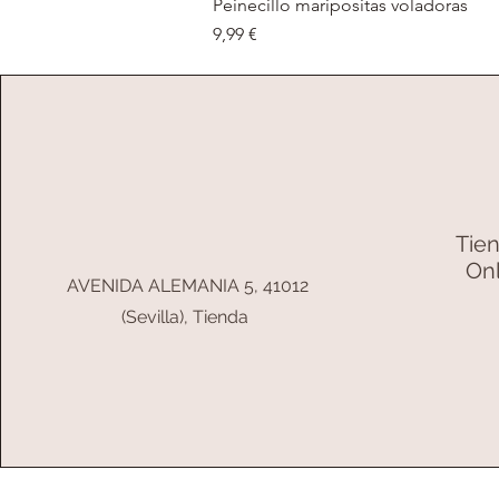
Peinecillo maripositas voladoras
Precio
9,99 €
Tie
On
AVENIDA ALEMANIA 5, 41012
(Sevilla), Tienda