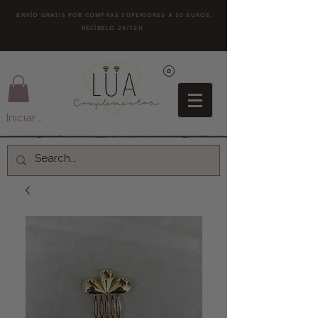
ENVÍO GRATIS POR COMPRAS SUPERIORES A 50 EUROS.
RECÍBELO 24/72H
Iniciar sesión