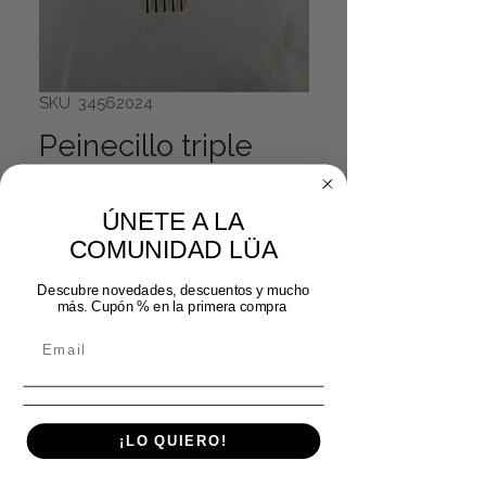
SKU: 34562024
Peinecillo triple
gota
ÚNETE A LA
Precio
9,99 €
COMUNIDAD LÜA
Cantidad
*
Descubre novedades, descuentos y mucho
más. Cupón % en la primera compra
Agregar al carrito
Realizar compra
¡LO QUIERO!