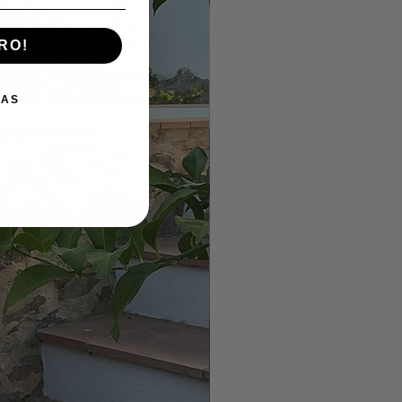
RO!
IAS