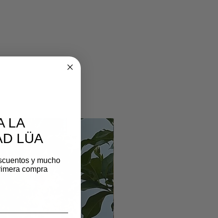
A LA
D LÜA
scuentos y mucho
rimera compra