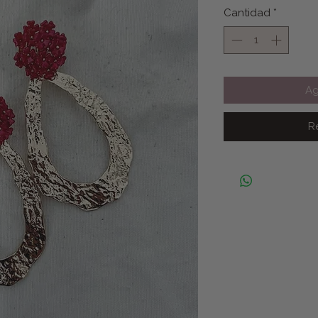
Cantidad
*
Ag
R