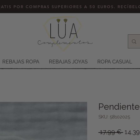
ATIS POR COMPRAS SUPERIORES A 50 EUROS. RECÍBE
REBAJAS ROPA
REBAJAS JOYAS
ROPA CASUAL
Pendiente
SKU: 58102025
Preci
 17,99 € 
14,3