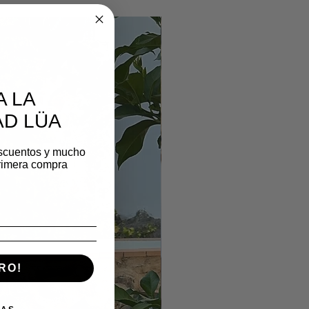
A LA
D LÜA
scuentos y mucho
rimera compra
RO!