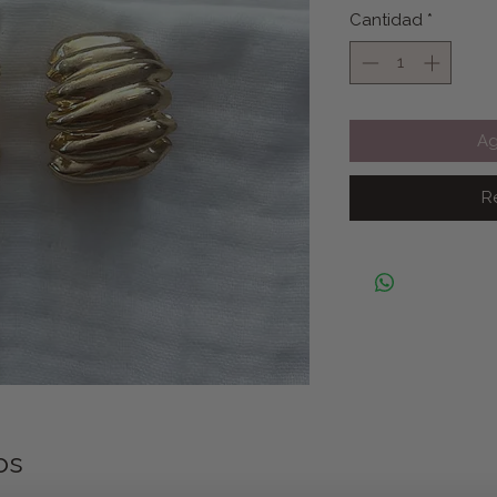
Cantidad
*
Ag
R
os