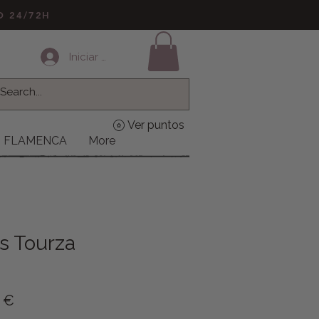
LO 24/72H
Iniciar sesión
Ver puntos
FLAMENCA
More
s Tourza
o
Precio de oferta
9 €