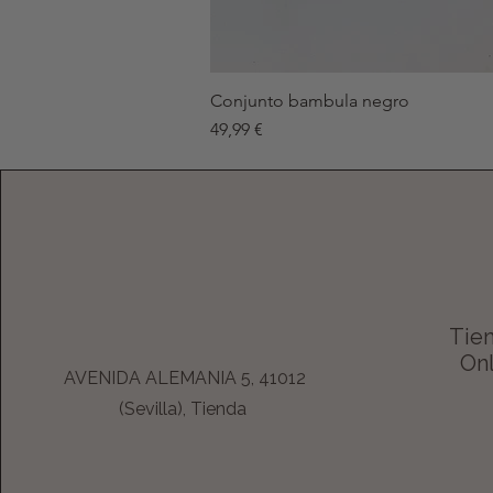
Conjunto bambula negro
Precio
49,99 €
Tien
Onl
AVENIDA ALEMANIA 5, 41012
(Sevilla), Tienda