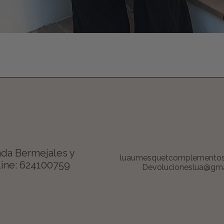
Vista rápida
da Bermejales y
luaumesquetcomplemento
ine: 624100759
Devolucioneslua@gma