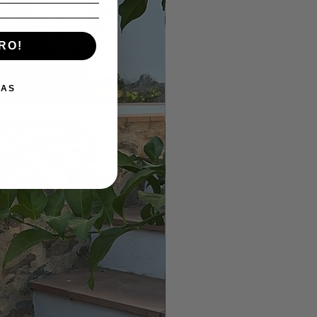
RO!
IAS