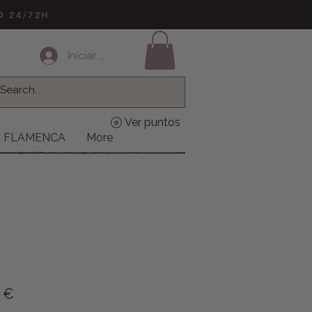
LO 24/72H
Iniciar sesión
Ver puntos
FLAMENCA
More
o
Precio de oferta
9 €