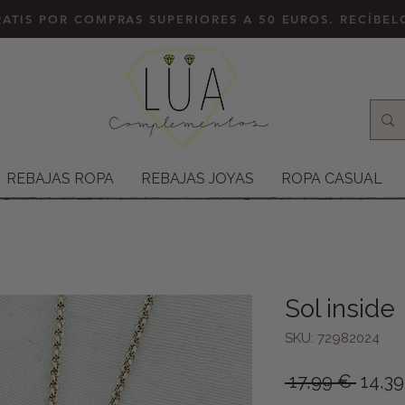
ATIS POR COMPRAS SUPERIORES A 50 EUROS. RECÍBE
REBAJAS ROPA
REBAJAS JOYAS
ROPA CASUAL
Sol inside
SKU: 72982024
Preci
 17,99 € 
14,3