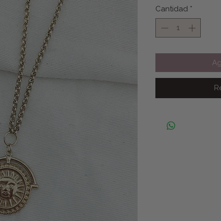
Cantidad
*
Ag
R