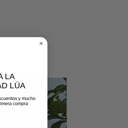
A LA
D LÜA
scuentos y mucho
rimera compra