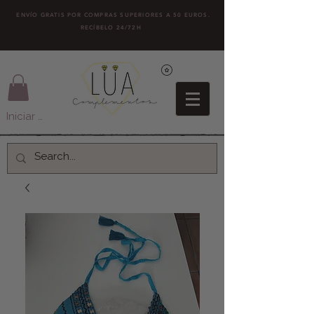
ENVÍO GRATIS POR COMPRAS SUPERIORES A 50 EUROS.
RECÍBELO 24/72H
Iniciar sesión