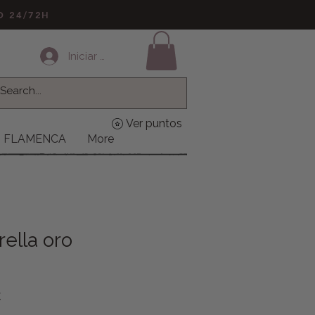
LO 24/72H
Iniciar sesión
Ver puntos
FLAMENCA
More
trella oro
Precio de oferta
€