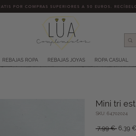
ATIS POR COMPRAS SUPERIORES A 50 EUROS. RECÍBE
REBAJAS ROPA
REBAJAS JOYAS
ROPA CASUAL
Mini tri es
SKU: 64702024
Precio
 7,99 € 
6,39 