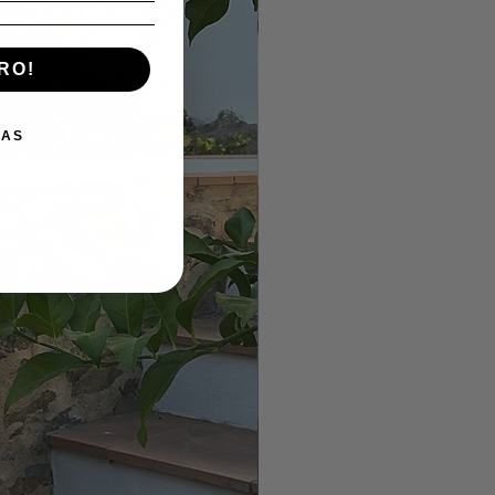
RO!
IAS