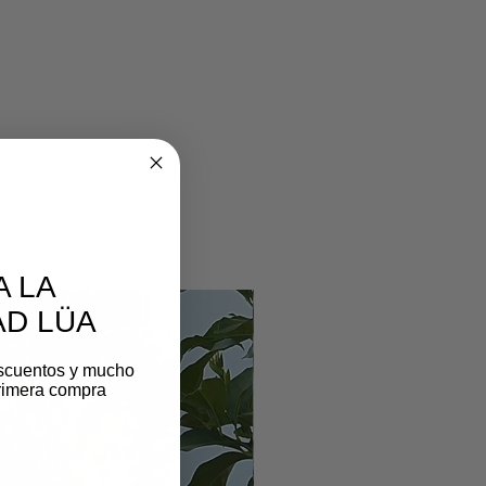
A LA
D LÜA
scuentos y mucho
rimera compra