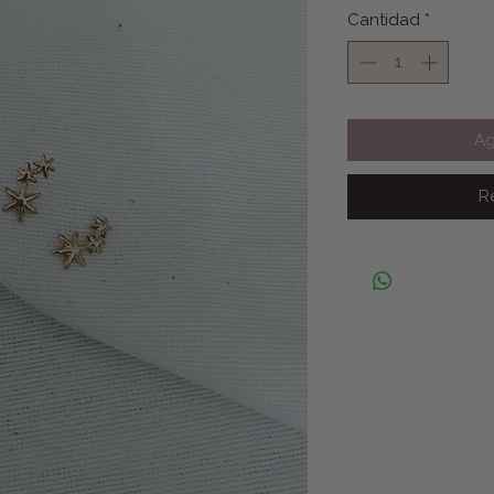
Cantidad
*
Ag
R