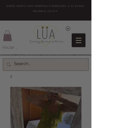
ENVÍO GRATIS POR COMPRAS SUPERIORES A 50 EUROS.
RECÍBELO 24/72H
Iniciar sesión