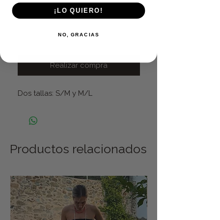
¡LO QUIERO!
NO, GRACIAS
Agregar al carrito
Realizar compra
Dos tallas: S/M y M/L
Productos relacionados