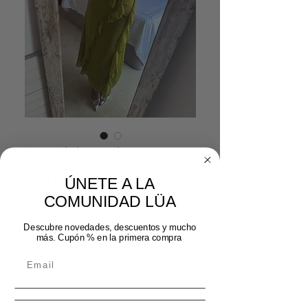
Vestido velero
Lima
ÚNETE A LA
COMUNIDAD LÜA
Precio
39,99 €
Descubre novedades, descuentos y mucho
Talla
*
más. Cupón % en la primera compra
Cantidad
*