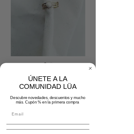
SKU: 52742024
ÚNETE A LA
Anillo Detalle
COMUNIDAD LÜA
piedra blanca
Descubre novedades, descuentos y mucho
Precio
Precio de oferta
más. Cupón % en la primera compra
 15,99 € 
8,00 €
Cantidad
*